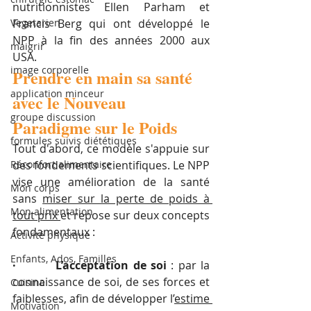
nutritionnistes Ellen Parham et 
Vegetarien
Francis Berg qui ont développé le 
NPP à la fin des années 2000 aux 
maigrir
USA. 
image corporelle
Prendre en main sa santé 
application minceur
avec le Nouveau 
groupe discussion
Paradigme sur le Poids
formules suivis diététiques
Tout d'abord, ce modèle s'appuie sur 
Réconfort alimentaire
des fondements scientifiques. Le NPP 
vise une amélioration de la santé 
Mon corps
sans 
miser sur la perte de poids à 
Mon alimentation
tout prix 
et repose sur deux concepts 
fondamentaux :
Activité physique
Enfants, Ados, Familles
·         L’acceptation de soi
 : par la 
connaissance de soi, de ses forces et 
Cuisine
faiblesses, afin de développer l’
estime 
Motivation