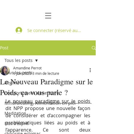
Se connecter (réservé aux patients suivis)
Post
Tous les posts
Amandine Perrot
Tous les posts
9 juin 2023
3 min de lecture
Le Nouveau Paradigme sur le
Régime
Poids, ça vous parle ?
Comportement alimentaire
Le 
nouveau paradigme sur le poids 
Mindfuleating, Alimentation en plei
dit NPP propose une nouvelle façon 
Meditation
de considérer et d’accompagner les 
problématiques liées au poids et à 
Etat d'esprit
l’apparence. Ce sont deux 
chirurgie estomac