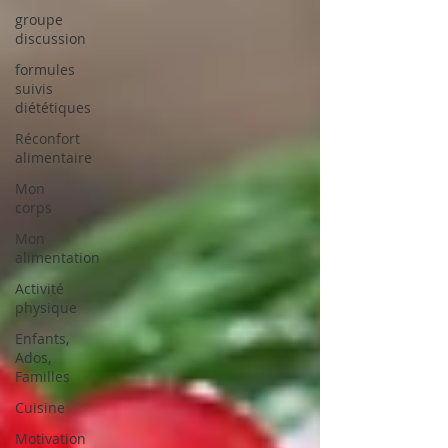
groupe
discussion
formules
suivis
diététiques
Réconfort
alimentaire
Mon
corps
Mon
alimentation
Activité
physique
Enfants,
Ados,
Familles
Cuisine
Motivation