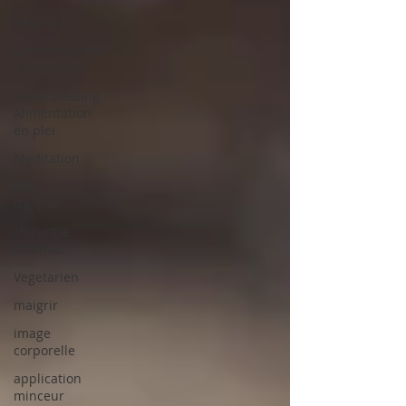
Régime
Comportement
alimentaire
Mindfuleating,
Alimentation
en plei
Meditation
Etat
d'esprit
chirurgie
estomac
Vegetarien
maigrir
image
corporelle
application
minceur