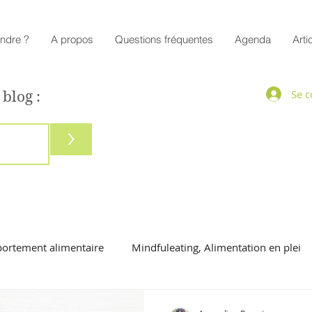
endre ?
A propos
Questions fréquentes
Agenda
Arti
Se c
 blog :
>
ortement alimentaire
Mindfuleating, Alimentation en plei
mac
Vegetarien
maigrir
image corporelle
appl