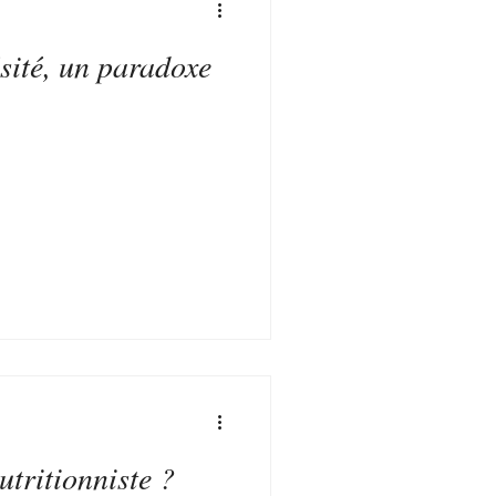
sité, un paradoxe
Mon alimentation
utritionniste ?