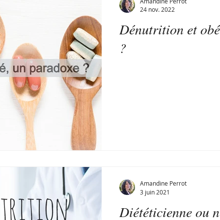
Amandine Perrot
24 nov. 2022
Dénutrition et obé
 suivis diététiques
Réconfort alimentaire
Mon corps
?
Ados, Familles
Cuisine
Motivation
Stress
Amandine Perrot
3 juin 2021
Diététicienne ou n