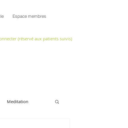
cle
Espace membres
onnecter (réservé aux patients suivis)
Meditation
ication minceur