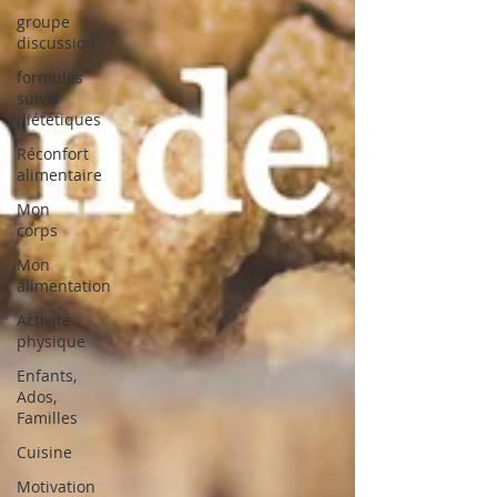
groupe
discussion
formules
suivis
diététiques
Réconfort
alimentaire
Mon
corps
Mon
alimentation
Activité
physique
Enfants,
Ados,
Familles
Cuisine
Motivation