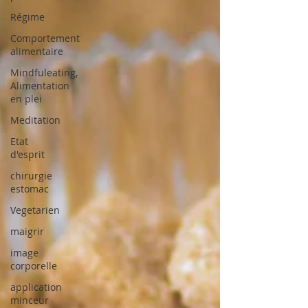
Régime
Comportement
alimentaire
Mindfuleating,
Alimentation
en plei
Meditation
Etat
d'esprit
chirurgie
estomac
Vegetarien
maigrir
image
corporelle
application
minceur