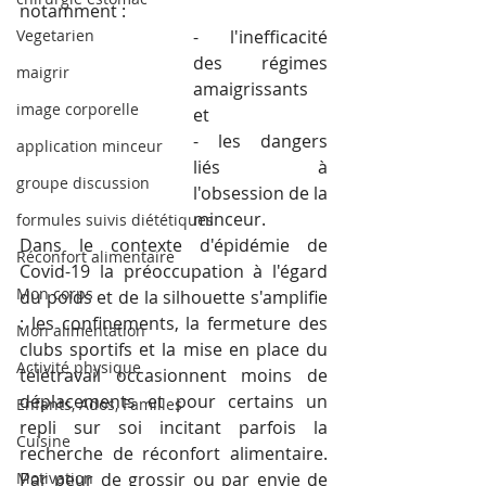
notamment :
Vegetarien
- l'inefficacité 
des régimes 
maigrir
amaigrissants 
image corporelle
et 
- les dangers 
application minceur
liés à 
groupe discussion
l'obsession de la 
minceur. 
formules suivis diététiques
Dans le contexte d'épidémie de 
Réconfort alimentaire
Covid-19 la préoccupation à l'égard 
Mon corps
du poids et de la silhouette s'amplifie 
: les confinements, la fermeture des 
Mon alimentation
clubs sportifs et la mise en place du 
Activité physique
télétravail occasionnent moins de 
déplacements et pour certains un 
Enfants, Ados, Familles
repli sur soi incitant parfois la 
Cuisine
recherche de réconfort alimentaire. 
Motivation
Par peur de grossir ou par envie de 