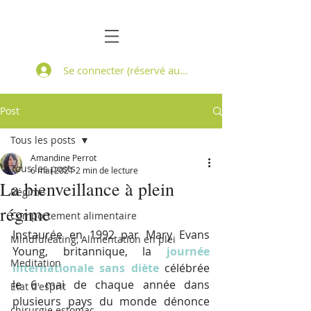
Se connecter (réservé aux patients suivis)
Post
Tous les posts
Amandine Perrot
Tous les posts
6 mai 2021
2 min de lecture
La bienveillance à plein
Régime
régime
Comportement alimentaire
Instaurée en 1992 par Mary Evans 
Mindfuleating, Alimentation en plei
Young, britannique, la 
journée 
Meditation
internationale sans diète
 célébrée 
le 6 mai de chaque année dans 
Etat d'esprit
plusieurs pays du monde dénonce 
chirurgie estomac