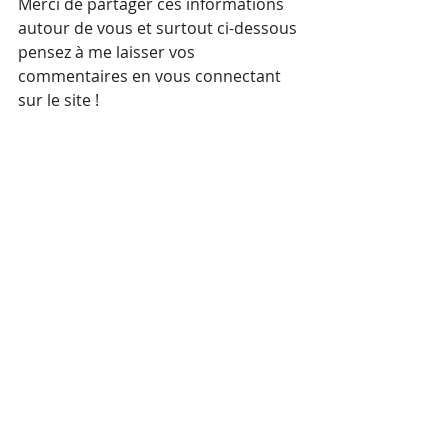
Merci de partager ces informations 
autour de vous et surtout ci-dessous 
pensez à me laisser vos 
commentaires en vous connectant 
sur le site !
sans diète
bienveillance
groupe equilibre
Régime
Comportement alimentaire
Etat d'esprit
Posts récents
Voir tout