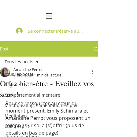
Se connecter (réservé aux patients suivis)
Post
Tous les posts
Amandine Perrot
Tous les posts
9 déc. 2020
1 min de lecture
Offre bien-être - Eveillez vos
Régime
sens !
Comportement alimentaire
Pour se ressourcer au cœur du 
Mindfuleating, Alimentation en plei
moment présent, Emily Schimara et 
Meditation
Amandine Perrot vous proposent un 
temps pour soi à (s')offrir (plus de 
Etat d'esprit
détails en bas de page). 
chirurgie estomac