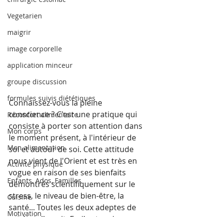
Vegetarien
maigrir
image corporelle
application minceur
groupe discussion
formules suivis diététiques
Connaissez-vous la pleine 
conscience ? C'est une pratique qui 
Réconfort alimentaire
consiste à porter son attention dans 
Mon corps
le moment présent, à l'intérieur de 
Mon alimentation
soi et autour de soi. Cette attitude 
nous vient de l'Orient et est très en 
Activité physique
vogue en raison de ses bienfaits 
Enfants, Ados, Familles
démontrés scientifiquement sur le 
stress, le niveau de bien-être, la 
Cuisine
santé... Toutes les deux adeptes de 
Motivation